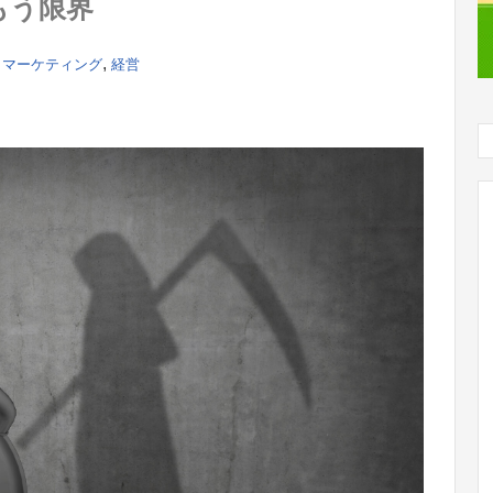
もう限界
,
,
マーケティング
経営