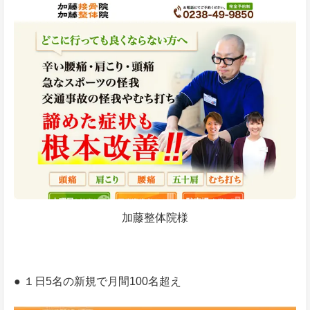
加藤整体院様
● １日5名の新規で月間100名超え