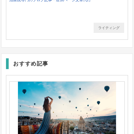
ライティング
おすすめ記事