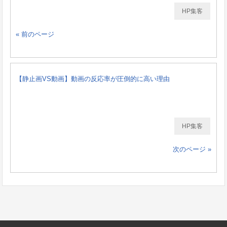
HP集客
« 前のページ
【静止画VS動画】動画の反応率が圧倒的に高い理由
HP集客
次のページ »