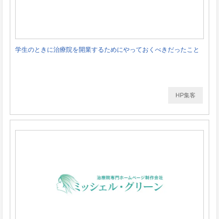
学生のときに治療院を開業するためにやっておくべきだったこと
HP集客