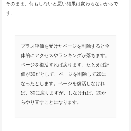
そのまま、何もしないと悪い結果は変わらないからで
す。
プラス評価を受けたページを削除すると全
体的にアクセスやランキングが落ちます。
ページを復活すれば戻ります。たとえば評
価が30だとして、ページを削除して20に
なったとします。ページを復活しなけれ
ば、30に戻りますが、しなければ、20か
らやり直すことになります。