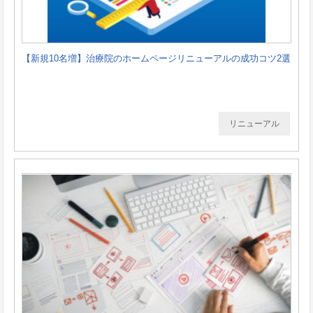
【新規10名増】治療院のホームページリニューアルの成功コツ2選
リニューアル