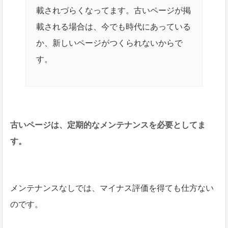
載されづらくなってます。古いページが掲
載される場合は、今でも時代にあっている
か、新しいページがつくられないからで
す。
古いページは、定期的なメンテナンスを必要としてま
す。
メンテナンスなしでは、マイナス評価を得ても仕方ない
のです。