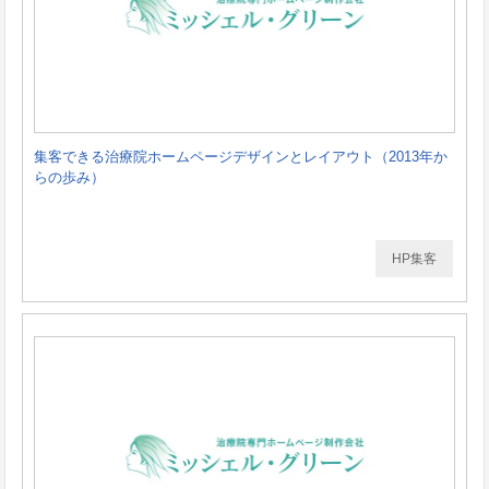
集客できる治療院ホームページデザインとレイアウト（2013年か
らの歩み）
HP集客