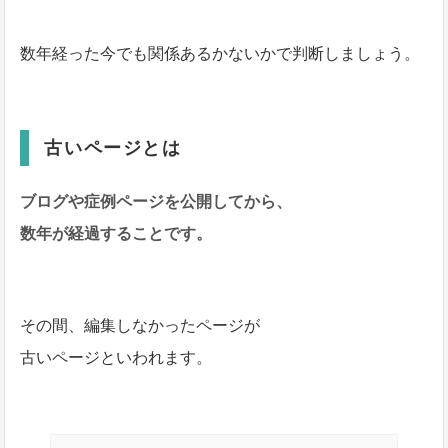
数年経った今でも関係あるかないかで判断しましょう。
古いページとは
ブログや症例ページを公開してから、
数年が経過することです。
その間、編集しなかったページが
古いページといわれます。