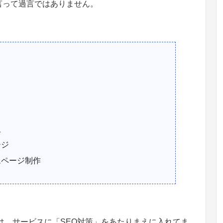
言って過言ではありません。
入
ージ
ムページ制作
は、サービスに「SEO対策」をあたりまえに入れてま