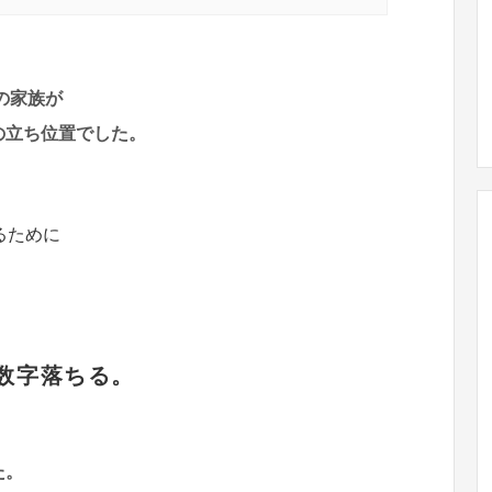
の家族が
の立ち位置でした。
るために
数字落ちる。
た。