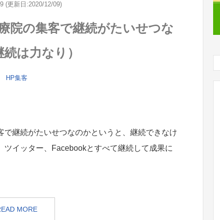
09 (更新日:2020/12/09)
療院の集客で継続がたいせつな
継続は力なり）
HP集客
客で継続がたいせつなのかというと、継続できなけ
イッター、Facebookとすべて継続して成果に
READ MORE